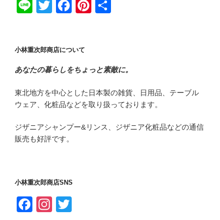
Li
T
F
Pi
共
n
wi
a
nt
有
e
tt
c
er
er
e
e
小林重次郎商店について
b
st
あなたの暮らしをちょっと素敵に。
o
東北地方を中心とした日本製の雑貨、日用品、テーブル
o
ウェア、化粧品などを取り扱っております。
k
ジザニアシャンプー&リンス、ジザニア化粧品などの通信
販売も好評です。
小林重次郎商店SNS
F
In
T