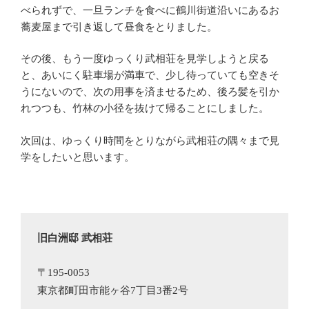
べられずで、一旦ランチを食べに鶴川街道沿いにあるお
蕎麦屋まで引き返して昼食をとりました。
その後、もう一度ゆっくり武相荘を見学しようと戻る
と、あいにく駐車場が満車で、少し待っていても空きそ
うにないので、次の用事を済ませるため、後ろ髪を引か
れつつも、竹林の小径を抜けて帰ることにしました。
次回は、ゆっくり時間をとりながら武相荘の隅々まで見
学をしたいと思います。
旧白洲邸 武相荘
〒195-0053 

東京都町田市能ヶ谷7丁目3番2号