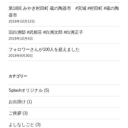
第18回 みやぎ村田町 蔵の陶器市 #宮城 #村田町 #蔵の陶
器市
2018年10月12日
旧白洲邸 #武相荘 #白洲次郎 #白洲正子
2018年10月4日
フォロワーさんが100人を超えました
2018年9月30日
カテゴリー
Splashオリジナル
(5)
お出掛け
(1)
ご挨拶
(3)
よしなしごと
(3)