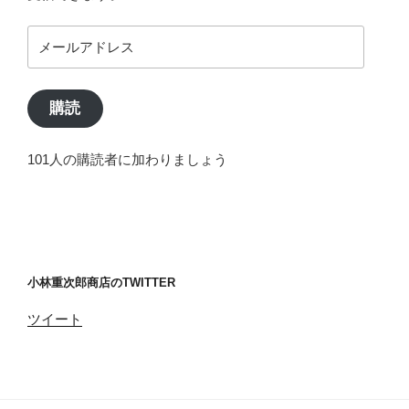
メ
ー
ル
ア
購読
ド
レ
101人の購読者に加わりましょう
ス
小林重次郎商店のTWITTER
ツイート