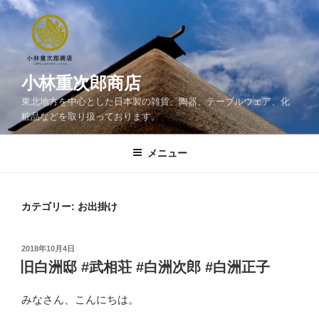
コ
ン
テ
ン
ツ
小林重次郎商店
へ
東北地方を中心とした日本製の雑貨、陶器、テーブルウェア、化
ス
粧品などを取り扱っております。
キ
ッ
メニュー
プ
カテゴリー:
お出掛け
投
2018年10月4日
稿
旧白洲邸 #武相荘 #白洲次郎 #白洲正子
日:
みなさん、こんにちは。