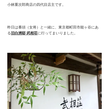
小林重次郎商店の四代目店主です。
昨日は番頭（女将）と一緒に、東京都町田市能ヶ谷にあ
る
旧白洲邸 武相荘
に行ってまいりました。