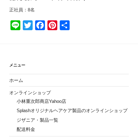
正社員：8名
Li
T
F
Pi
共
n
wi
a
nt
有
e
tt
c
er
er
e
e
b
st
メニュー
o
ホーム
o
k
オンラインショップ
小林重次郎商店Yahoo店
Splashオリジナルヘアケア製品のオンラインショップ
ジザニア・製品一覧
配送料金