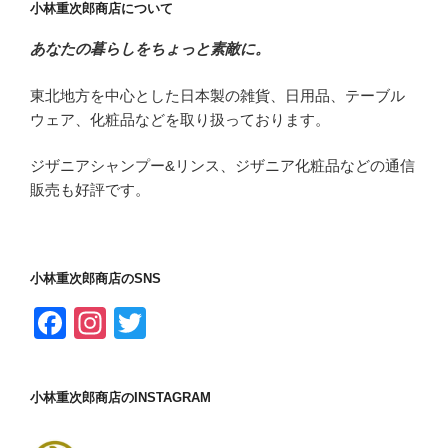
小林重次郎商店について
あなたの暮らしをちょっと素敵に。
東北地方を中心とした日本製の雑貨、日用品、テーブル
ウェア、化粧品などを取り扱っております。
ジザニアシャンプー&リンス、ジザニア化粧品などの通信
販売も好評です。
小林重次郎商店のSNS
F
In
T
a
st
wi
c
a
tt
小林重次郎商店のINSTAGRAM
e
gr
er