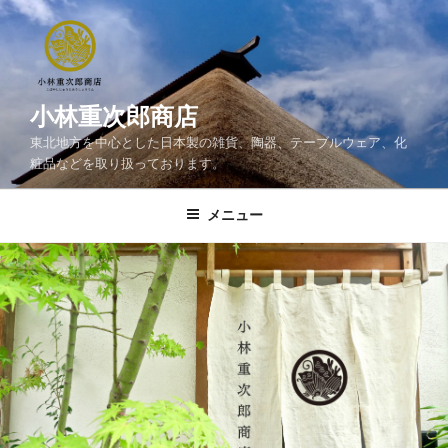
コ
ン
テ
ン
ツ
小林重次郎商店
へ
東北地方を中心とした日本製の雑貨、陶器、テーブルウェア、化
ス
粧品などを取り扱っております。
キ
ッ
メニュー
プ