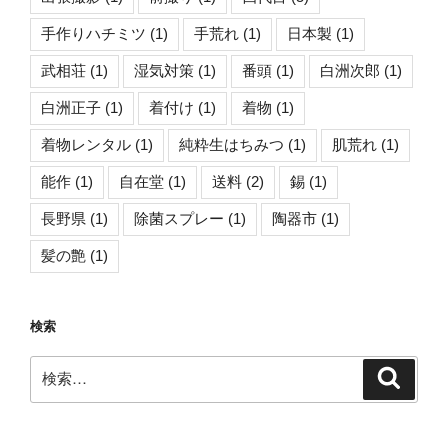
手作りハチミツ
(1)
手荒れ
(1)
日本製
(1)
武相荘
(1)
湿気対策
(1)
番頭
(1)
白洲次郎
(1)
白洲正子
(1)
着付け
(1)
着物
(1)
着物レンタル
(1)
純粋生はちみつ
(1)
肌荒れ
(1)
能作
(1)
自在堂
(1)
送料
(2)
錫
(1)
長野県
(1)
除菌スプレー
(1)
陶器市
(1)
髪の艶
(1)
検索
検
検
索
索: