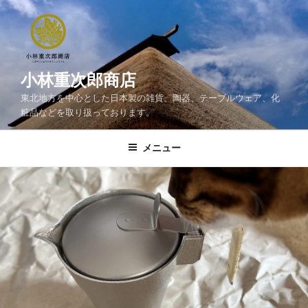
コ
ン
テ
ン
ツ
小林重次郎商店
へ
東北地方を中心とした日本製の雑貨、陶器、テーブルウェア、化
ス
粧品などを取り扱っております。
キ
ッ
メニュー
プ