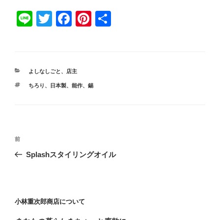
Li
T
F
Pi
共
n
wi
a
nt
有
e
tt
c
er
er
e
e
カ
よしなしごと
、
店主
b
st
テ
タ
ちろり
、
日本製
、
能作
、
錫
ゴ
o
グ
リ
ー
o
k
投
前
前
稿
の
Splashスタイリングオイル
ナ
投
ビ
稿
ゲ
ー
小林重次郎商店について
シ