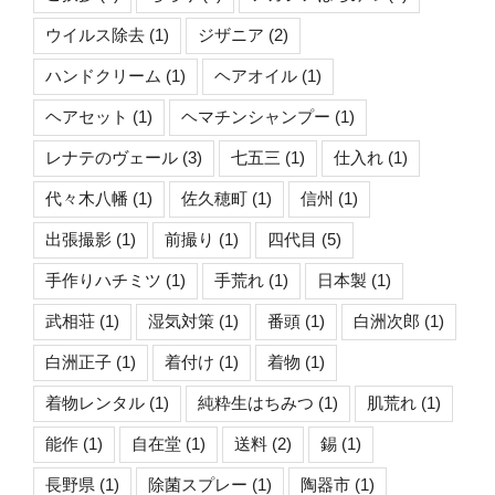
ウイルス除去
(1)
ジザニア
(2)
ハンドクリーム
(1)
ヘアオイル
(1)
ヘアセット
(1)
ヘマチンシャンプー
(1)
レナテのヴェール
(3)
七五三
(1)
仕入れ
(1)
代々木八幡
(1)
佐久穂町
(1)
信州
(1)
出張撮影
(1)
前撮り
(1)
四代目
(5)
手作りハチミツ
(1)
手荒れ
(1)
日本製
(1)
武相荘
(1)
湿気対策
(1)
番頭
(1)
白洲次郎
(1)
白洲正子
(1)
着付け
(1)
着物
(1)
着物レンタル
(1)
純粋生はちみつ
(1)
肌荒れ
(1)
能作
(1)
自在堂
(1)
送料
(2)
錫
(1)
長野県
(1)
除菌スプレー
(1)
陶器市
(1)