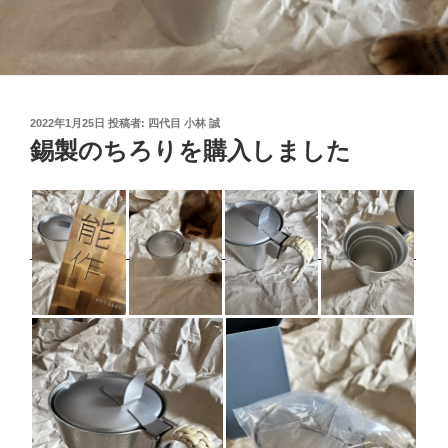
投
2022年1月25日
投稿者:
四代目 小林 誠
稿
錫製のちろりを購入しました
日: