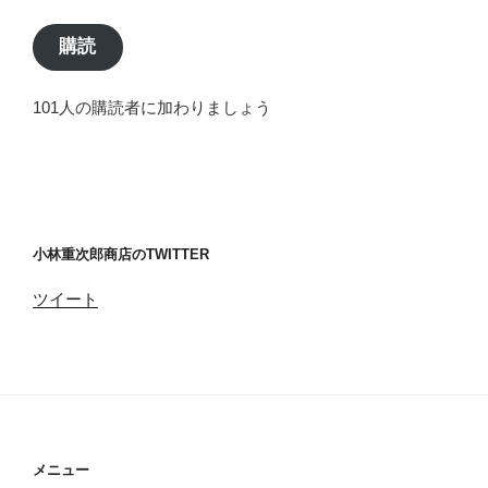
ル
ア
購読
ド
レ
101人の購読者に加わりましょう
ス
小林重次郎商店のTWITTER
ツイート
メニュー