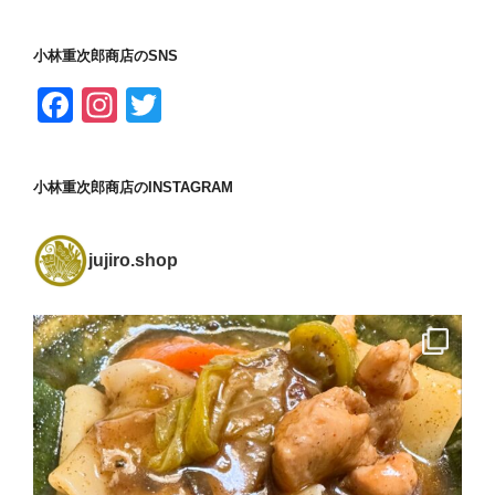
小林重次郎商店のSNS
F
In
T
a
st
wi
c
a
tt
小林重次郎商店のINSTAGRAM
e
gr
er
b
a
jujiro.shop
o
m
o
k