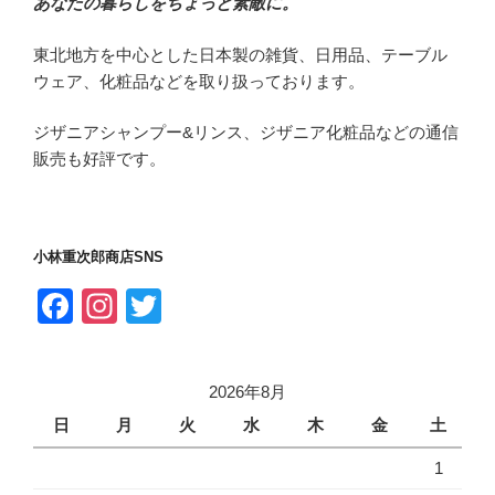
あなたの暮らしをちょっと素敵に。
ョ
ン
東北地方を中心とした日本製の雑貨、日用品、テーブル
ウェア、化粧品などを取り扱っております。
ジザニアシャンプー&リンス、ジザニア化粧品などの通信
販売も好評です。
小林重次郎商店SNS
F
In
T
a
st
wi
c
a
tt
2026年8月
e
gr
er
日
月
火
水
木
金
土
b
a
1
o
m