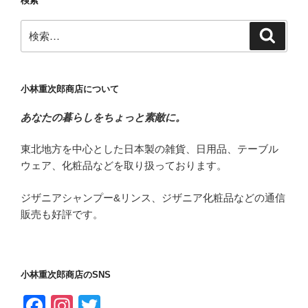
検索
検
検
索
索:
小林重次郎商店について
あなたの暮らしをちょっと素敵に。
東北地方を中心とした日本製の雑貨、日用品、テーブル
ウェア、化粧品などを取り扱っております。
ジザニアシャンプー&リンス、ジザニア化粧品などの通信
販売も好評です。
小林重次郎商店のSNS
F
In
T