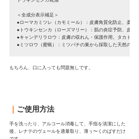
トウキンセンカ花油

＜全成分表示補足＞

●ローマカミツレ（カモミール）：皮膚角質化防止、柔軟性
●トウキンセンカ（ローズマリー）：肌の炎症予防、皮膚キ
●キャンデリラロウ：皮膚の収れん・保護作用。タカトウダ
●ミツロウ（蜜蝋）：ミツバチの巣から採取した天然のロ
もちろん、口に入っても問題無しです。
｜
ご使用方法
手を洗ったり、アルコール消毒して、手指を清潔にした
後、レナテのヴェールを適量取り、薄ぅ〜くのばすだけ
です。