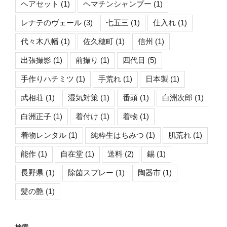
ヘアセット
(1)
ヘマチンシャンプー
(1)
レナテのヴェール
(3)
七五三
(1)
仕入れ
(1)
代々木八幡
(1)
佐久穂町
(1)
信州
(1)
出張撮影
(1)
前撮り
(1)
四代目
(5)
手作りハチミツ
(1)
手荒れ
(1)
日本製
(1)
武相荘
(1)
湿気対策
(1)
番頭
(1)
白洲次郎
(1)
白洲正子
(1)
着付け
(1)
着物
(1)
着物レンタル
(1)
純粋生はちみつ
(1)
肌荒れ
(1)
能作
(1)
自在堂
(1)
送料
(2)
錫
(1)
長野県
(1)
除菌スプレー
(1)
陶器市
(1)
髪の艶
(1)