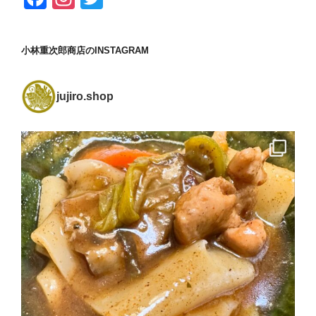
a
st
wi
c
a
tt
小林重次郎商店のINSTAGRAM
e
gr
er
b
a
jujiro.shop
o
m
o
k