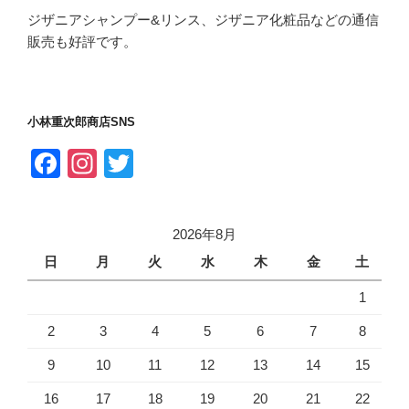
ジザニアシャンプー&リンス、ジザニア化粧品などの通信
販売も好評です。
小林重次郎商店SNS
F
In
T
a
st
wi
c
a
tt
2026年8月
e
gr
er
日
月
火
水
木
金
土
b
a
1
o
m
o
2
3
4
5
6
7
8
k
9
10
11
12
13
14
15
16
17
18
19
20
21
22