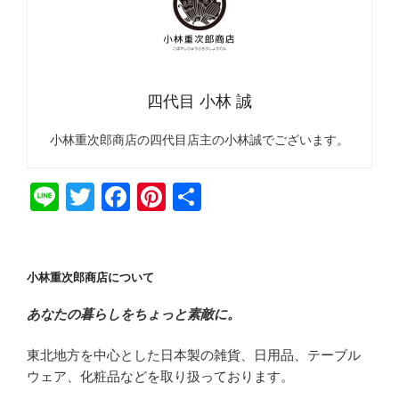
四代目 小林 誠
小林重次郎商店の四代目店主の小林誠でございます。
Li
T
F
Pi
共
n
wi
a
nt
有
e
tt
c
er
er
e
e
小林重次郎商店について
b
st
あなたの暮らしをちょっと素敵に。
o
東北地方を中心とした日本製の雑貨、日用品、テーブル
o
ウェア、化粧品などを取り扱っております。
k