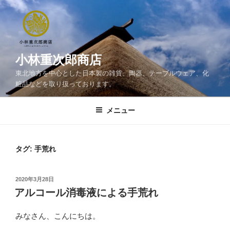
コ
ン
テ
ン
ツ
小林重次郎商店
へ
東北地方を中心とした日本製の雑貨、陶器、テーブルウェア、化
ス
粧品などを取り扱っております。
キ
ッ
メニュー
プ
タグ:
手荒れ
投
2020年3月28日
稿
アルコール消毒液による手荒れ
日:
みなさん、こんにちは。